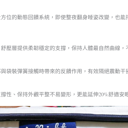
全方位的動態回饋系統，即使整夜翻身睡姿改變，也能
＆舒壓層提供柔韌穩定的支撐，保持人體最自然曲線，
部與袋裝彈簧接觸時帶來的反饋作用，有效隔絕震動干
撐性、保持外觀平整不易變形，更能延伸20%舒適安