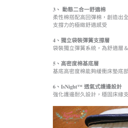
3、 動態二合一舒適棉
柔性棉搭配高回彈棉，創造出
支撐力的極緻舒適感受
4、獨立袋裝彈簧支撐層
袋裝獨立彈簧系統，為舒適層
5、高密度棉基底層
基底高密度棉能夠緩衝床墊底
6、IsNight™ 透氣式護邊設計
強化護邊耐久設計，穩固床緣支