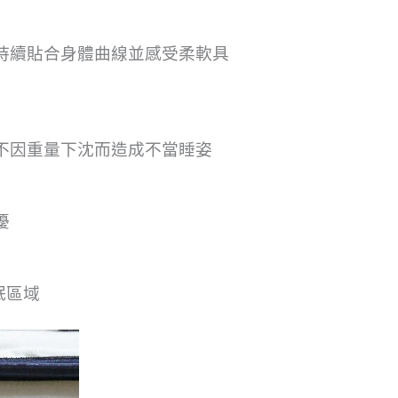
持續貼合身體曲線並感受柔軟具
不因重量下沈而造成不當睡姿
擾
眠區域