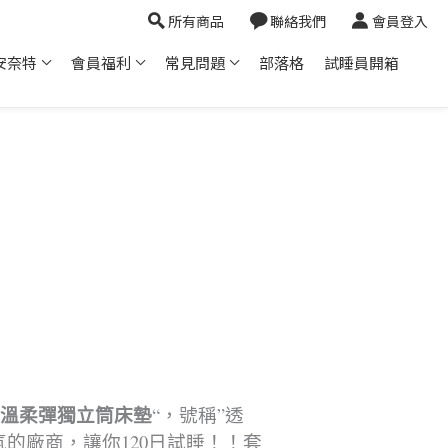
所有商品
聯絡我們
會員登入
安奈特
會員福利
常見問題
部落格
試睡員開箱
恆溫柔彈獨立筒床墊
“，號稱”透
氣的廠商，讓你120日試睡！！套