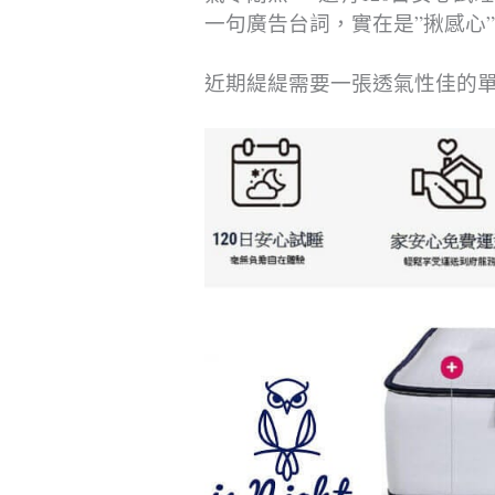
一句廣告台詞，實在是”揪感心
近期緹緹需要一張透氣性佳的