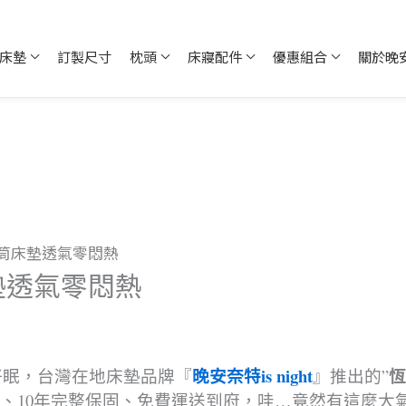
床墊
訂製尺寸
枕頭
床寢配件
優惠組合
關於晚
筒床墊透氣零悶熱
墊透氣零悶熱
晚安奈特is night
好眠，台灣在地床墊品牌『
』推出的”
睡、10年完整保固、免費運送到府，哇…竟然有這麼大