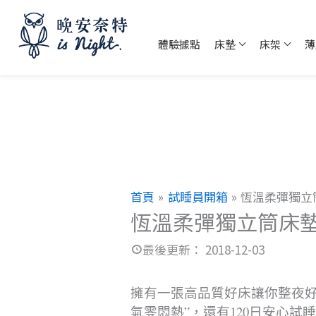
跳
至
體驗據點
床墊
床架
薄
主
要
內
容
首頁
試睡員開箱
恆溫柔彈獨立
恆溫柔彈獨立筒床
2018-12-03
擁有一張高品質好床讓你整夜
氣零悶熱”，還有120日安心試