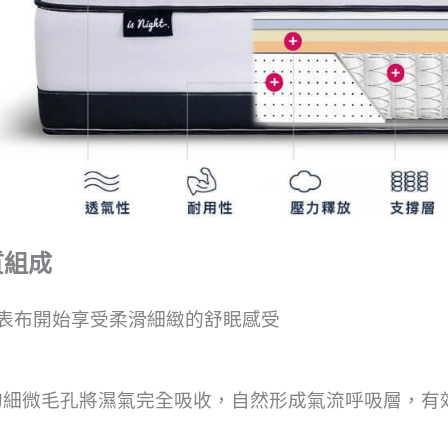
質組成
表布開始享受柔滑細緻的舒眠感受
的細微毛孔將濕氣完全吸收，自然形成氣流呼吸層，有