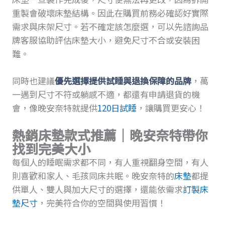
重製會破壞床墊結構。因此在購買前務必確認好實際
需求與床架尺寸。若不確定該怎麼選，可以先諮詢品
牌客服協助評估床墊大小，避免尺寸不合或安裝困
難。
同時也建議
優先選擇提供
試睡
與退換保障的品牌
，萬
一遇到尺寸不符或躺感不適，都還有申請退貨的機
會，像晚安奈特就提供
120日試睡
，讓購買更安心！
熱銷床墊款式推薦｜晚安奈特帶你
找到完美大小
每個人的睡眠需求都不同，有人重視翻身空間，有人
則喜歡和家人、毛孩同床共眠。晚安奈特的
床墊
都提
供單人、雙人與加大尺寸的選擇，還能依需求
訂製床
墊尺寸
，完美符合你的空間與使用習慣！