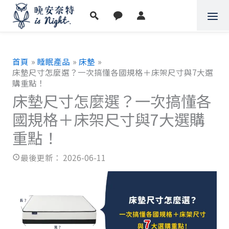
跳
至
主
要
內
首頁
睡眠產品
床墊
容
床墊尺寸怎麼選？一次搞懂各國規格＋床架尺寸與7大選
購重點！
床墊尺寸怎麼選？一次搞懂各
國規格＋床架尺寸與7大選購
重點！
2026-06-11