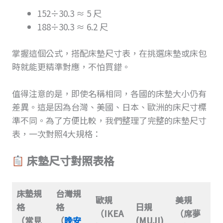
152÷30.3 ≈ 5 尺
188÷30.3 ≈ 6.2 尺
掌握這個公式，搭配床墊尺寸表，在挑選床墊或床包
時就能更精準對應，不怕買錯。
值得注意的是，即使名稱相同，各國的床墊大小仍有
差異。這是因為台灣、美國、日本、歐洲的床尺寸標
準不同。為了方便比較，我們整理了完整的床墊尺寸
表，一次對照4大規格：
床墊尺寸對照表格
床墊規
台灣規
歐規
美規
格
格
日規
（IKEA
（席夢
（常見
（
晚安
(MUJI)