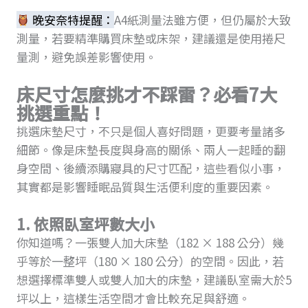
晚安奈特提醒：
A4紙測量法雖方便，但仍屬於大致
測量，若要精準購買床墊或床架，建議還是使用捲尺
量測，避免誤差影響使用。
床尺寸怎麼挑才不踩雷？必看7大
挑選重點！
挑選床墊尺寸，不只是個人喜好問題，更要考量諸多
細節。像是床墊長度與身高的關係、兩人一起睡的翻
身空間、後續添購寢具的尺寸匹配，這些看似小事，
其實都是影響睡眠品質與生活便利度的重要因素。
1. 依照臥室坪數大小
你知道嗎？一張雙人加大床墊（182 × 188 公分）幾
乎等於一整坪（180 × 180 公分）的空間。因此，若
想選擇標準雙人或雙人加大的床墊，建議臥室需大於5
坪以上，這樣生活空間才會比較充足與舒適。