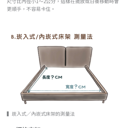
尺寸比內徑小1～2公分，這樣在擺放或日後移動時會
更順手，不容易卡住。
▍崁入式／內崁式床架的測量法