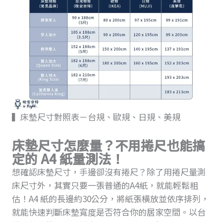
▍床墊尺寸對照表－台規、歐規、日規、美規
床墊尺寸怎麼量？不用捲尺也能搞
定的 A4 紙量測法！
想確認床墊尺寸，手邊卻沒有捲尺？除了用捲尺量測
床尺寸外，其實只要一張普通的A4紙，就能輕鬆粗
估！A4 紙的長邊約30公分，將紙張橫放並依序排列，
就能快速判斷床墊寬度是否符合你的居家空間。以台