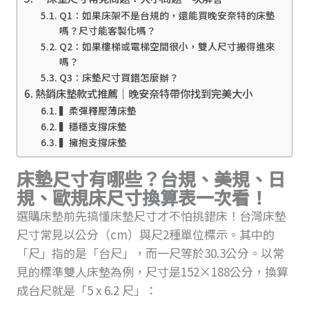
Q1：如果床架不是台規的，還能買晚安奈特的床墊
嗎？尺寸能客製化嗎？
Q2：如果樓梯或電梯空間很小，雙人尺寸搬得進來
嗎？
Q3：床墊尺寸買錯怎麼辦？
熱銷床墊款式推薦｜晚安奈特帶你找到完美大小
▍柔彈釋壓薄床墊
▍穩穩支撐床墊
▍擁抱支撐床墊
床墊尺寸有哪些？台規、美規、日
規、歐規床尺寸換算表一次看！
選購床墊前先搞懂床墊尺寸才不怕挑錯床！台灣床墊
尺寸常見以公分（cm）與尺2種單位標示。其中的
「尺」指的是「台尺」，而一尺等於30.3公分。以常
見的標準雙人床墊為例，尺寸是152×188公分，換算
成台尺就是「5 x 6.2 尺」：