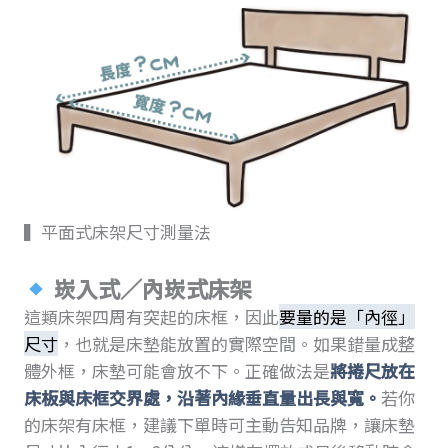
▍平面式床架尺寸測量法
崁入式／內崁式床架
這類床架四周有突起的床框，因此
要量的是「內徑」
尺寸
，也就是床墊能放置的實際空間。如果錯量成整
體外框，床墊可能會放不下。正確做法是
將捲尺放在
床板與床框交界處，沿著內緣垂直量出長與寬。
若你
的床架有床框，建議下單時可主動告知品牌，讓床墊