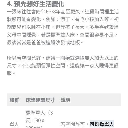
4. 預先想好生活變化
一張床往往會陪伴6～8年甚至更久，這段時間裡生活
狀態可能有變化，例如：添丁、有毛小孩加入等。初
期嬰兒可以睡在小床，但等孩子長大，多半喜歡鑽進
父母中間睡覺。若是標準雙人床，空間很容易不足，
最後常常是爸爸被迫睡沙發或地板。
所以若空間允許，建議一開始就選擇雙人加大以上的
尺寸，不只能預留彈性空間，還能讓一家人睡得更舒
服。
族群
床墊建議尺寸
說明
標準單人（3
尺／90 x
單人
若空間許可，
可選擇單人
188cm）