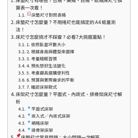
床墊尺寸有哪些？台規、美規、日規、歐規床尺寸換
算表一次看！
床墊尺寸對照表格
床墊尺寸怎麼量？不用捲尺也能搞定的 A4 紙量測
法！
床尺寸怎麼挑才不踩雷？必看7大挑選重點！
1. 依照臥室坪數大小
2. 根據身高與體型來選擇
3. 考量睡眠習慣
4. 預先想好生活變化
5. 考慮寢具選購便利性
6. 預算與實際需求的平衡
7. 確認床架款式
床架尺寸怎麼量？平面式、內崁式、排骨架床尺寸解
析
平面式床架
崁入式／內崁式床架
網格床架
排骨架床架
床墊尺寸常見問題：大小問題一次解答