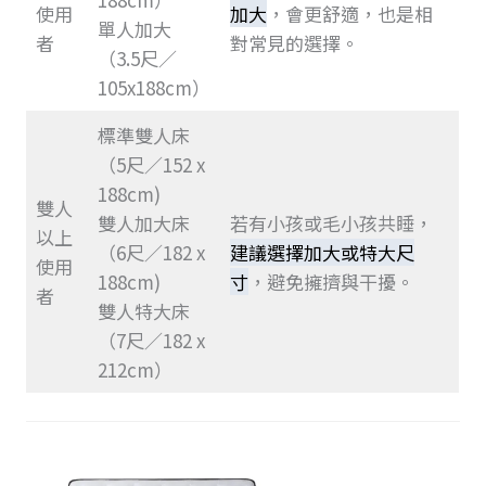
使用
加大
，會更舒適，也是相
單人加大
者
對常見的選擇。
（3.5尺／
105x188cm）
標準雙人床
（5尺／152 x
188cm)
雙人
雙人加大床
若有小孩或毛小孩共睡，
以上
（6尺／182 x
建議選擇加大或特大尺
使用
188cm)
寸
，避免擁擠與干擾。
者
雙人特大床
（7尺／182 x
212cm）