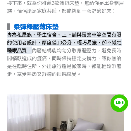
接下來，就為你推薦3款熱銷床墊，無論你是單身租屋
族、情侶還是家庭共睡，都能挑到一張舒適好床：
▍
柔彈釋壓薄床墊
專為租屋族、學生宿舍、上下舖與露營車等空間有限
的使用者設計，厚度僅10公分，輕巧易搬，卻不犧牲
睡眠品質。
內層結構能均勻分散身體壓力，避免長時
間躺臥造成的痠痛，同時保持穩定支撐力，讓你無論
是在臨時住所、外出旅行還是搬家時，都能輕鬆帶著
走，享受熟悉又舒適的睡眠感受。