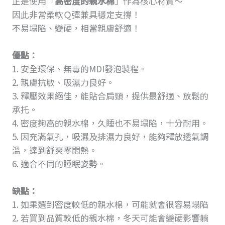
正是使用「
高密度的親水棉
」作為核心材質～
因此非常柔軟Ｑ彈兼具穩定支撐！
不易塌陷、變硬，相當親膚舒適！
優點：
1. 安全環保、無毒的MDI發泡製程。
2. 親膚抗敏、吸濕力良好。
3. 釋壓效果絕佳，能貼合肩頸，提供最舒適、放鬆的
承托。
4. 密度夠高的親水棉，久睡也不易塌陷，十分耐用。
5. 因充滿氣孔，吸濕及排濕力良好，能夠釋放透氣調
溫，達到舒爽零悶熱。
6. 適合不同的睡眠姿勢。
缺點：
1. 如果選到密度較低的親水棉，可能就會很容易塌陷
2. 若買到品質較低的親水棉，冬天可能會變硬影響躺