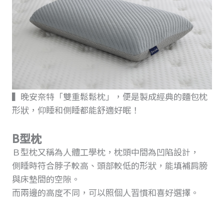
▍晚安奈特「雙重鬆鬆枕」，便是製成經典的麵包枕
形狀，仰睡和側睡都能舒適好眠！
B型枕
Ｂ型枕又稱為人體工學枕，枕頭中間為凹陷設計，
側睡時符合脖子較高、頭部較低的形狀，能填補肩膀
與床墊間的空隙。
而兩邊的高度不同，可以照個人習慣和喜好選擇。