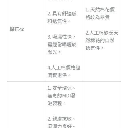
1. 天然棉花價
2. 具有舒適感
格較為昂貴
和透氣性。
棉花枕
2.人工棉缺乏天
3. 吸濕性快，
然棉花的自然
需經常曝曬於
透氣性。
陽光。
4.人工棉價格經
濟實惠保。
1. 安全環保、
無毒的MDI發
泡製程。
2. 親膚抗敏、
吸濕力良好。