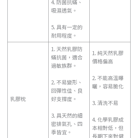
4. 防菌抗蟎、
吸濕透氣。
5. 具有一定的
耐用程度。
1. 天然乳膠防
1. 純天然乳膠
蟎抗菌，適合
價格偏高
過敏族群。
2. 不能高溫曝
2. 不易變形、
曬，容易脆化
回彈性佳、良
乳膠枕
好支撐度。
3. 清洗不易
3. 具天然的細
4. 化學乳膠成
密排氣孔、四
本相對低，但
季皆宜。
長期下來對健