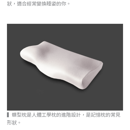
狀，適合經常變換睡姿的你。
▍蝶型枕是人體工學枕的進階設計，是記憶枕的常見
形狀。