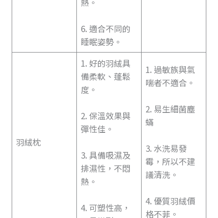
熱。
6. 適合不同的
睡眠姿勢。
1. 好的羽絨具
1. 過敏族與氣
備柔軟、蓬鬆
喘者不適合。
度。
2. 易生細菌塵
2. 保溫效果與
蟎
彈性佳。
羽絨枕
3. 水洗易發
3. 具備吸濕及
霉，所以不建
排濕性，不悶
議清洗。
熱。
4. 優質羽絨價
4. 可塑性高，
格不菲。