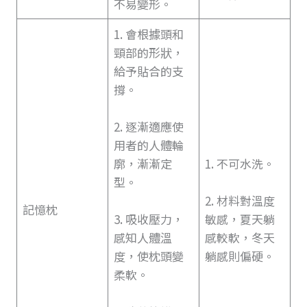
不易變形。
1. 會根據頭和
頸部的形狀，
給予貼合的支
撐。
2. 逐漸適應使
用者的人體輪
廓，漸漸定
1. 不可水洗。
型。
2. 材料對溫度
記憶枕
3. 吸收壓力，
敏感，夏天躺
感知人體溫
感較軟，冬天
度，使枕頭變
躺感則偏硬。
柔軟。