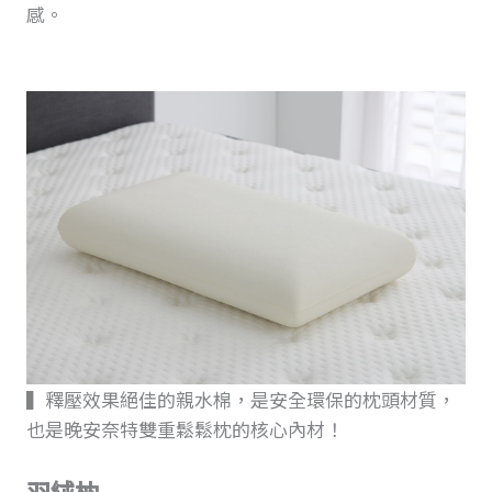
感。
▍釋壓效果絕佳的親水棉，是安全環保的枕頭材質，
也是晚安奈特雙重鬆鬆枕的核心內材！
羽絨枕