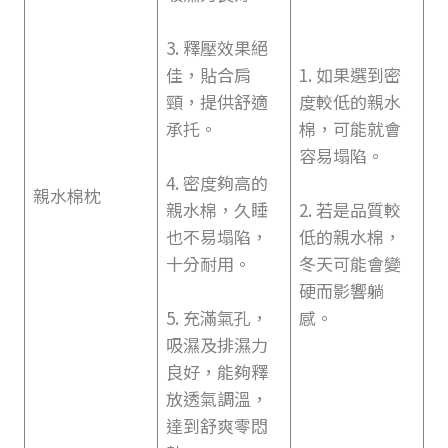
3. 釋壓效果絕
佳，貼合肩
1. 如果選到密
頸，提供舒適
度較低的親水
承托。
棉，可能就會
容易塌陷。
4. 密度夠高的
親水棉枕
親水棉，久睡
2. 若是品質較
也不易塌陷，
低的親水棉，
十分耐用。
冬天可能會變
硬而影響躺
5. 充滿氣孔，
感。
吸濕及排濕力
良好，能夠釋
放透氣調溫，
達到舒爽零悶