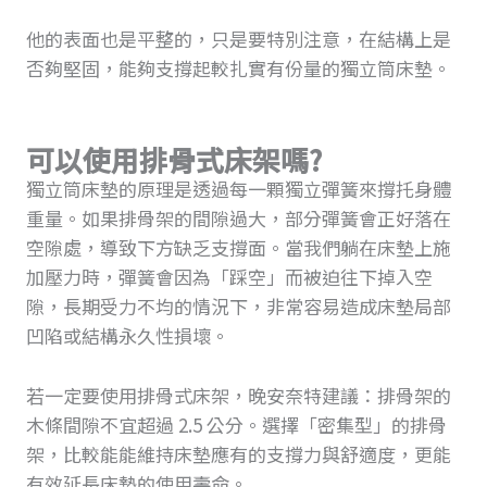
他的表面也是平整的，只是要特別注意，在結構上是
否夠堅固，能夠支撐起較扎實有份量的獨立筒床墊。
可以使用排骨式床架嗎?
獨立筒床墊的原理是透過每一顆獨立彈簧來撐托身體
重量。如果排骨架的間隙過大，部分彈簧會正好落在
空隙處，導致下方缺乏支撐面。當我們躺在床墊上施
加壓力時，彈簧會因為「踩空」而被迫往下掉入空
隙，長期受力不均的情況下，非常容易造成床墊局部
凹陷或結構永久性損壞。
若一定要使用排骨式床架，晚安奈特建議：排骨架的
木條間隙不宜超過 2.5 公分。選擇「密集型」的排骨
架，比較能能維持床墊應有的支撐力與舒適度，更能
有效延長床墊的使用壽命。